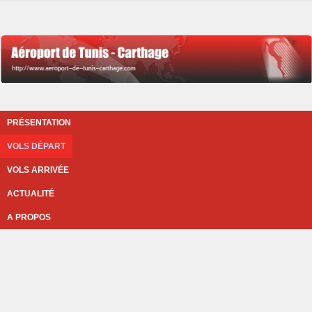
PRÉSENTATION
VOLS DÉPART
VOLS ARRIVÉE
ACTUALITÉ
A PROPOS