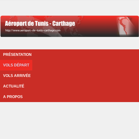
PRÉSENTATION
VOLS DÉPART
VOLS ARRIVÉE
ACTUALITÉ
A PROPOS