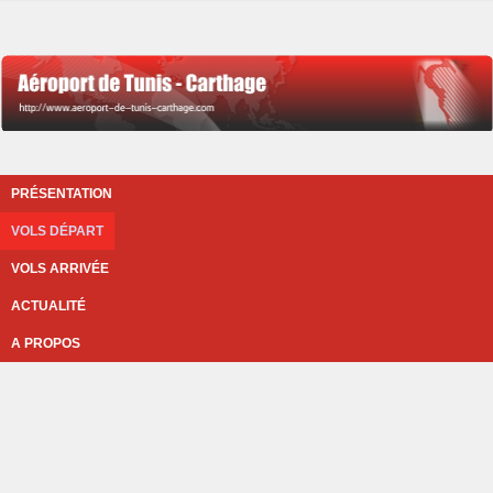
PRÉSENTATION
VOLS DÉPART
VOLS ARRIVÉE
ACTUALITÉ
A PROPOS