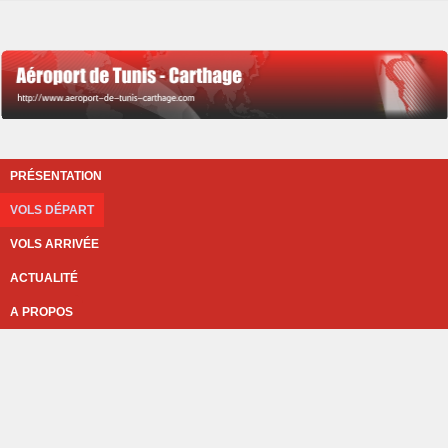
PRÉSENTATION
VOLS DÉPART
VOLS ARRIVÉE
ACTUALITÉ
A PROPOS