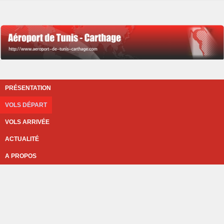
PRÉSENTATION
VOLS DÉPART
VOLS ARRIVÉE
ACTUALITÉ
A PROPOS