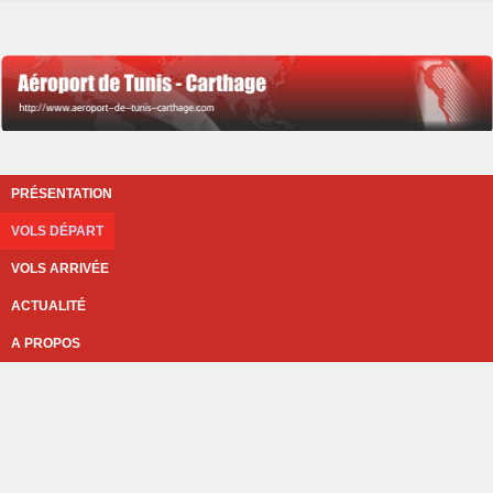
PRÉSENTATION
VOLS DÉPART
VOLS ARRIVÉE
ACTUALITÉ
A PROPOS