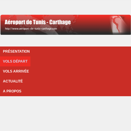
PRÉSENTATION
VOLS DÉPART
VOLS ARRIVÉE
ACTUALITÉ
A PROPOS