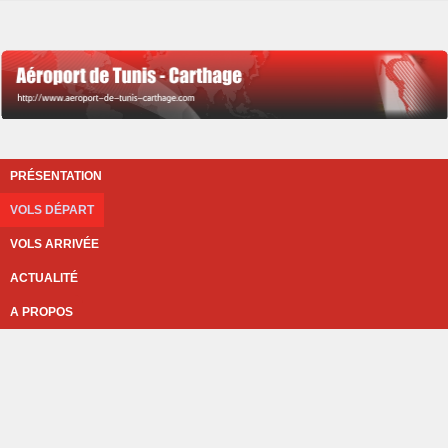
PRÉSENTATION
VOLS DÉPART
VOLS ARRIVÉE
ACTUALITÉ
A PROPOS