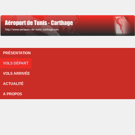
PRÉSENTATION
VOLS DÉPART
VOLS ARRIVÉE
ACTUALITÉ
A PROPOS