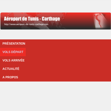
PRÉSENTATION
VOLS DÉPART
VOLS ARRIVÉE
ACTUALITÉ
A PROPOS