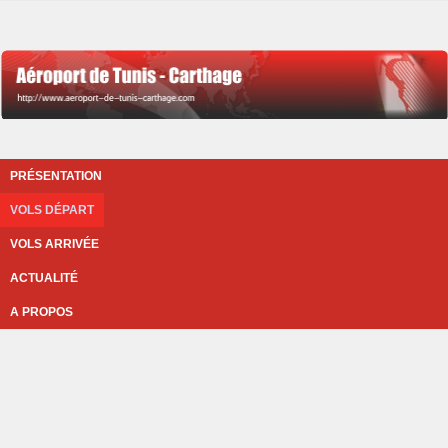
PRÉSENTATION
VOLS DÉPART
VOLS ARRIVÉE
ACTUALITÉ
A PROPOS