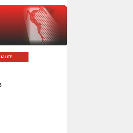
UALITÉ
6