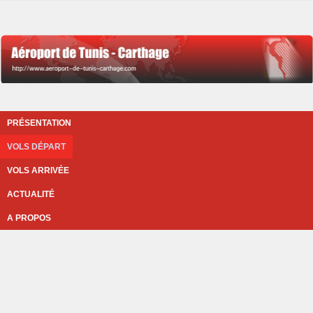
PRÉSENTATION
VOLS DÉPART
VOLS ARRIVÉE
ACTUALITÉ
A PROPOS