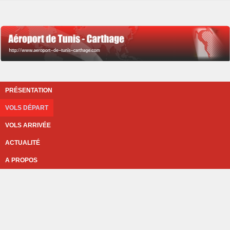
PRÉSENTATION
VOLS DÉPART
VOLS ARRIVÉE
ACTUALITÉ
A PROPOS