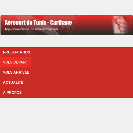
PRÉSENTATION
VOLS DÉPART
VOLS ARRIVÉE
ACTUALITÉ
A PROPOS