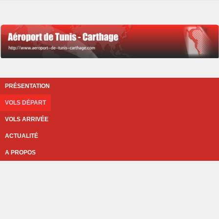
PRÉSENTATION
VOLS DÉPART
VOLS ARRIVÉE
ACTUALITÉ
A PROPOS