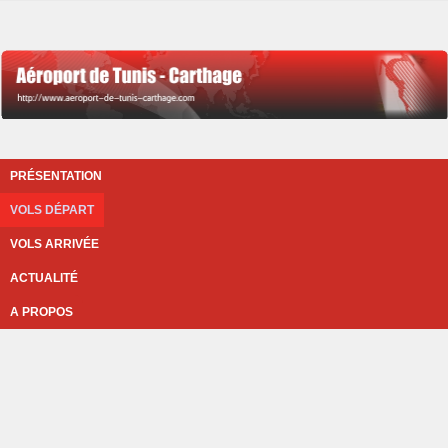
PRÉSENTATION
VOLS DÉPART
VOLS ARRIVÉE
ACTUALITÉ
A PROPOS