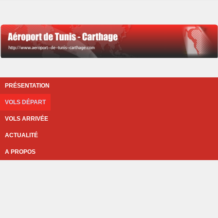
PRÉSENTATION
VOLS DÉPART
VOLS ARRIVÉE
ACTUALITÉ
A PROPOS