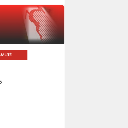
UALITÉ
5