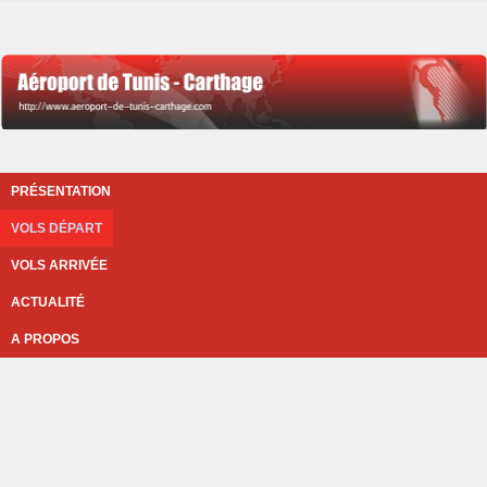
PRÉSENTATION
VOLS DÉPART
VOLS ARRIVÉE
ACTUALITÉ
A PROPOS