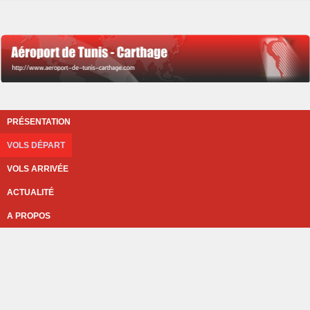
PRÉSENTATION
VOLS DÉPART
VOLS ARRIVÉE
ACTUALITÉ
A PROPOS