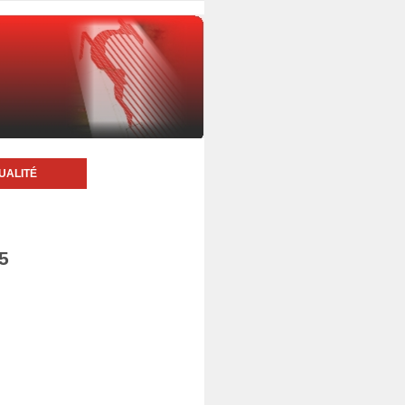
UALITÉ
5