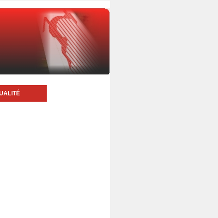
UALITÉ
6