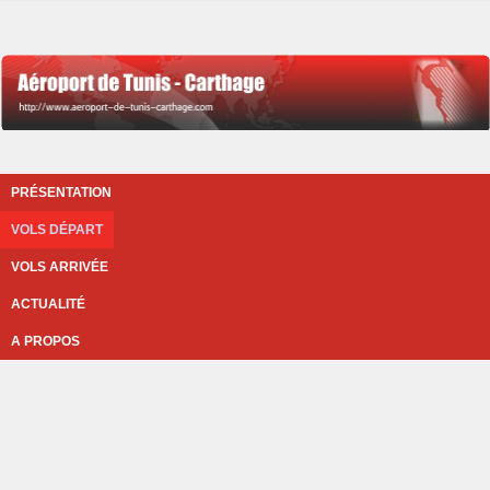
PRÉSENTATION
VOLS DÉPART
VOLS ARRIVÉE
ACTUALITÉ
A PROPOS