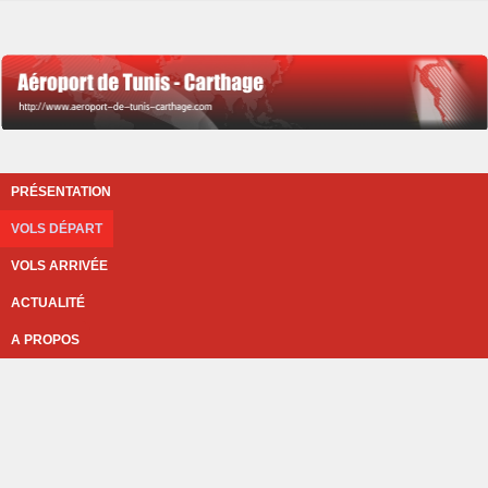
PRÉSENTATION
VOLS DÉPART
VOLS ARRIVÉE
ACTUALITÉ
A PROPOS