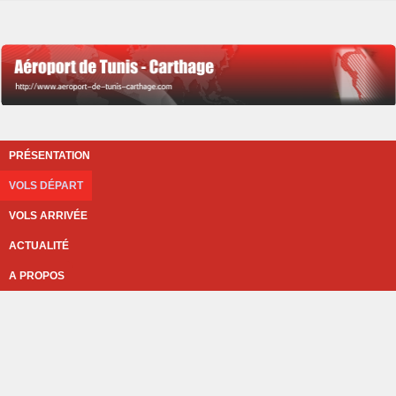
PRÉSENTATION
VOLS DÉPART
VOLS ARRIVÉE
ACTUALITÉ
A PROPOS