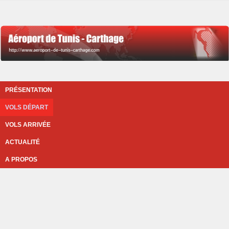
PRÉSENTATION
VOLS DÉPART
VOLS ARRIVÉE
ACTUALITÉ
A PROPOS