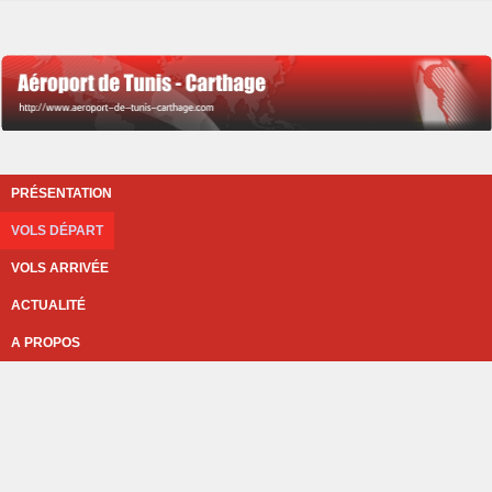
PRÉSENTATION
VOLS DÉPART
VOLS ARRIVÉE
ACTUALITÉ
A PROPOS