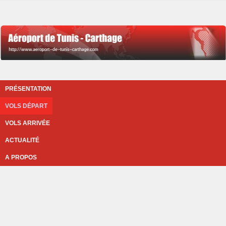
PRÉSENTATION
VOLS DÉPART
VOLS ARRIVÉE
ACTUALITÉ
A PROPOS