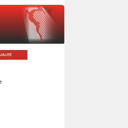
UALITÉ
e