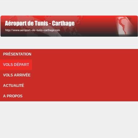
PRÉSENTATION
VOLS DÉPART
VOLS ARRIVÉE
ACTUALITÉ
A PROPOS