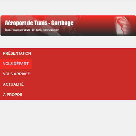
PRÉSENTATION
VOLS DÉPART
VOLS ARRIVÉE
ACTUALITÉ
A PROPOS