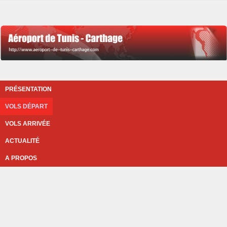
PRÉSENTATION
VOLS DÉPART
VOLS ARRIVÉE
ACTUALITÉ
A PROPOS