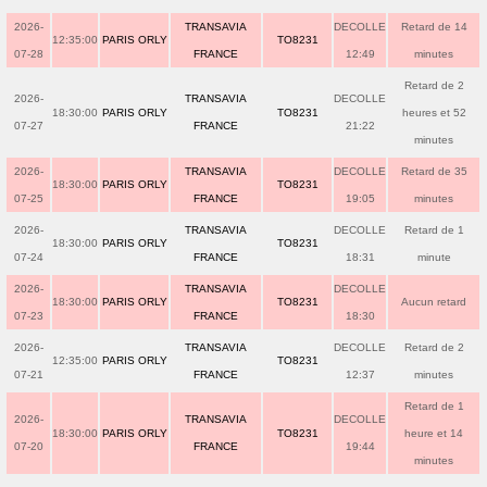
2026-
TRANSAVIA
DECOLLE
Retard de 14
12:35:00
PARIS ORLY
TO8231
07-28
FRANCE
12:49
minutes
Retard de 2
2026-
TRANSAVIA
DECOLLE
18:30:00
PARIS ORLY
TO8231
heures et 52
07-27
FRANCE
21:22
minutes
2026-
TRANSAVIA
DECOLLE
Retard de 35
18:30:00
PARIS ORLY
TO8231
07-25
FRANCE
19:05
minutes
2026-
TRANSAVIA
DECOLLE
Retard de 1
18:30:00
PARIS ORLY
TO8231
07-24
FRANCE
18:31
minute
2026-
TRANSAVIA
DECOLLE
18:30:00
PARIS ORLY
TO8231
Aucun retard
07-23
FRANCE
18:30
2026-
TRANSAVIA
DECOLLE
Retard de 2
12:35:00
PARIS ORLY
TO8231
07-21
FRANCE
12:37
minutes
Retard de 1
2026-
TRANSAVIA
DECOLLE
18:30:00
PARIS ORLY
TO8231
heure et 14
07-20
FRANCE
19:44
minutes