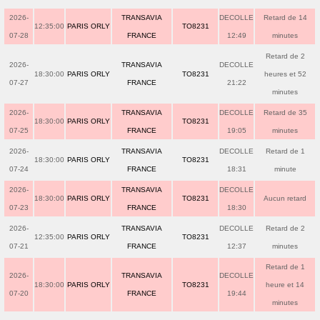
2026-
TRANSAVIA
DECOLLE
Retard de 14
12:35:00
PARIS ORLY
TO8231
07-28
FRANCE
12:49
minutes
Retard de 2
2026-
TRANSAVIA
DECOLLE
18:30:00
PARIS ORLY
TO8231
heures et 52
07-27
FRANCE
21:22
minutes
2026-
TRANSAVIA
DECOLLE
Retard de 35
18:30:00
PARIS ORLY
TO8231
07-25
FRANCE
19:05
minutes
2026-
TRANSAVIA
DECOLLE
Retard de 1
18:30:00
PARIS ORLY
TO8231
07-24
FRANCE
18:31
minute
2026-
TRANSAVIA
DECOLLE
18:30:00
PARIS ORLY
TO8231
Aucun retard
07-23
FRANCE
18:30
2026-
TRANSAVIA
DECOLLE
Retard de 2
12:35:00
PARIS ORLY
TO8231
07-21
FRANCE
12:37
minutes
Retard de 1
2026-
TRANSAVIA
DECOLLE
18:30:00
PARIS ORLY
TO8231
heure et 14
07-20
FRANCE
19:44
minutes