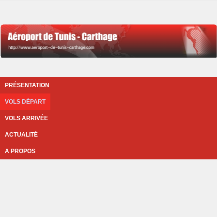
PRÉSENTATION
VOLS DÉPART
VOLS ARRIVÉE
ACTUALITÉ
A PROPOS