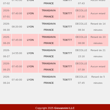
07:45:00
LYON
TO8777
Aucun retard
07-02
FRANCE
07:43
2026-
TRANSAVIA
DECOLLE
07:40:00
LYON
TO8777
Aucun retard
07-01
FRANCE
07:20
2026-
TRANSAVIA
DECOLLE
Retard de 14
08:20:00
LYON
TO8777
06-30
FRANCE
08:34
minutes
2026-
TRANSAVIA
DECOLLE
Retard de 23
07:45:00
LYON
TO8777
06-29
FRANCE
08:08
minutes
2026-
TRANSAVIA
DECOLLE
Retard de 21
14:55:00
LYON
TO8777
06-27
FRANCE
15:16
minutes
2026-
TRANSAVIA
DECOLLE
07:45:00
LYON
TO8777
Aucun retard
06-25
FRANCE
07:39
2026-
TRANSAVIA
DECOLLE
Retard de 5
07:40:00
LYON
TO8777
06-24
FRANCE
07:45
minutes
Copyright 2025
Giovannini LLC