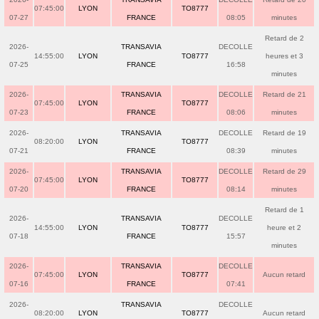
07:45:00
LYON
TO8777
07-27
FRANCE
08:05
minutes
Retard de 2
2026-
TRANSAVIA
DECOLLE
14:55:00
LYON
TO8777
heures et 3
07-25
FRANCE
16:58
minutes
2026-
TRANSAVIA
DECOLLE
Retard de 21
07:45:00
LYON
TO8777
07-23
FRANCE
08:06
minutes
2026-
TRANSAVIA
DECOLLE
Retard de 19
08:20:00
LYON
TO8777
07-21
FRANCE
08:39
minutes
2026-
TRANSAVIA
DECOLLE
Retard de 29
07:45:00
LYON
TO8777
07-20
FRANCE
08:14
minutes
Retard de 1
2026-
TRANSAVIA
DECOLLE
14:55:00
LYON
TO8777
heure et 2
07-18
FRANCE
15:57
minutes
2026-
TRANSAVIA
DECOLLE
07:45:00
LYON
TO8777
Aucun retard
07-16
FRANCE
07:41
2026-
TRANSAVIA
DECOLLE
08:20:00
LYON
TO8777
Aucun retard