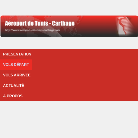
PRÉSENTATION
VOLS DÉPART
VOLS ARRIVÉE
ACTUALITÉ
A PROPOS