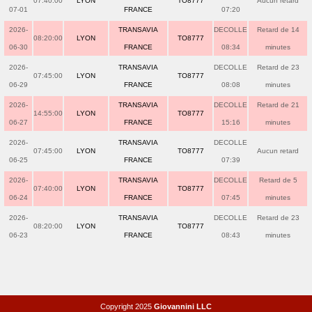
07:40:00
LYON
TO8777
Aucun retard
07-01
FRANCE
07:20
2026-
TRANSAVIA
DECOLLE
Retard de 14
08:20:00
LYON
TO8777
06-30
FRANCE
08:34
minutes
2026-
TRANSAVIA
DECOLLE
Retard de 23
07:45:00
LYON
TO8777
06-29
FRANCE
08:08
minutes
2026-
TRANSAVIA
DECOLLE
Retard de 21
14:55:00
LYON
TO8777
06-27
FRANCE
15:16
minutes
2026-
TRANSAVIA
DECOLLE
07:45:00
LYON
TO8777
Aucun retard
06-25
FRANCE
07:39
2026-
TRANSAVIA
DECOLLE
Retard de 5
07:40:00
LYON
TO8777
06-24
FRANCE
07:45
minutes
2026-
TRANSAVIA
DECOLLE
Retard de 23
08:20:00
LYON
TO8777
06-23
FRANCE
08:43
minutes
Copyright 2025
Giovannini LLC