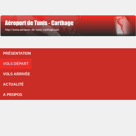
PRÉSENTATION
VOLS DÉPART
VOLS ARRIVÉE
ACTUALITÉ
A PROPOS