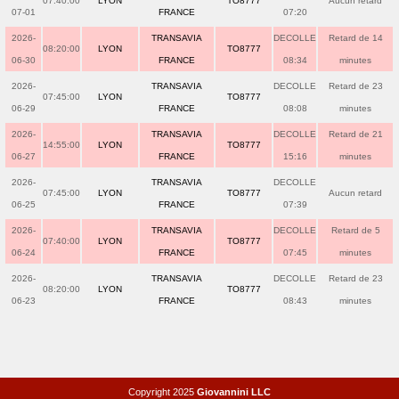
07:40:00
LYON
TO8777
Aucun retard
07-01
FRANCE
07:20
2026-
TRANSAVIA
DECOLLE
Retard de 14
08:20:00
LYON
TO8777
06-30
FRANCE
08:34
minutes
2026-
TRANSAVIA
DECOLLE
Retard de 23
07:45:00
LYON
TO8777
06-29
FRANCE
08:08
minutes
2026-
TRANSAVIA
DECOLLE
Retard de 21
14:55:00
LYON
TO8777
06-27
FRANCE
15:16
minutes
2026-
TRANSAVIA
DECOLLE
07:45:00
LYON
TO8777
Aucun retard
06-25
FRANCE
07:39
2026-
TRANSAVIA
DECOLLE
Retard de 5
07:40:00
LYON
TO8777
06-24
FRANCE
07:45
minutes
2026-
TRANSAVIA
DECOLLE
Retard de 23
08:20:00
LYON
TO8777
06-23
FRANCE
08:43
minutes
Copyright 2025
Giovannini LLC