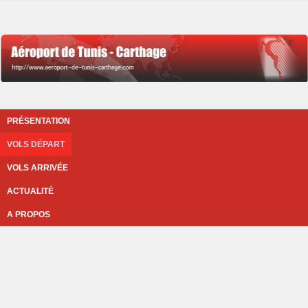
PRÉSENTATION
VOLS DÉPART
VOLS ARRIVÉE
ACTUALITÉ
A PROPOS