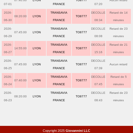
07:40:00
LYON
TO8777
Aucun retard
07-01
FRANCE
07:20
2026-
TRANSAVIA
DECOLLE
Retard de 14
08:20:00
LYON
TO8777
06-30
FRANCE
08:34
minutes
2026-
TRANSAVIA
DECOLLE
Retard de 23
07:45:00
LYON
TO8777
06-29
FRANCE
08:08
minutes
2026-
TRANSAVIA
DECOLLE
Retard de 21
14:55:00
LYON
TO8777
06-27
FRANCE
15:16
minutes
2026-
TRANSAVIA
DECOLLE
07:45:00
LYON
TO8777
Aucun retard
06-25
FRANCE
07:39
2026-
TRANSAVIA
DECOLLE
Retard de 5
07:40:00
LYON
TO8777
06-24
FRANCE
07:45
minutes
2026-
TRANSAVIA
DECOLLE
Retard de 23
08:20:00
LYON
TO8777
06-23
FRANCE
08:43
minutes
Copyright 2025
Giovannini LLC