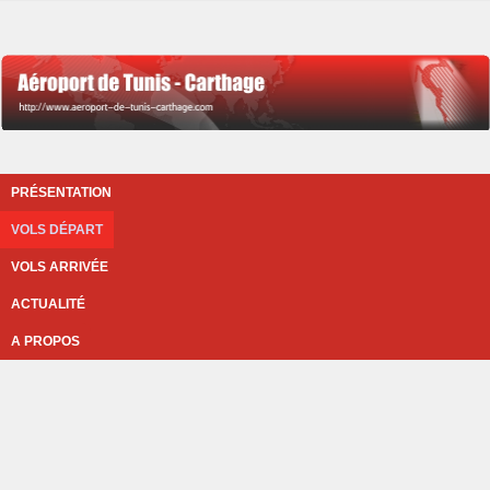
PRÉSENTATION
VOLS DÉPART
VOLS ARRIVÉE
ACTUALITÉ
A PROPOS