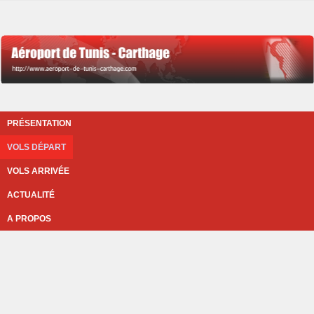
PRÉSENTATION
VOLS DÉPART
VOLS ARRIVÉE
ACTUALITÉ
A PROPOS