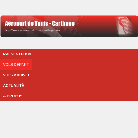
PRÉSENTATION
VOLS DÉPART
VOLS ARRIVÉE
ACTUALITÉ
A PROPOS