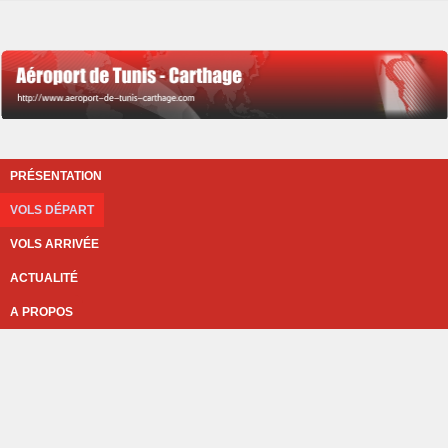
PRÉSENTATION
VOLS DÉPART
VOLS ARRIVÉE
ACTUALITÉ
A PROPOS