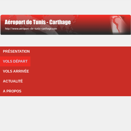
PRÉSENTATION
VOLS DÉPART
VOLS ARRIVÉE
ACTUALITÉ
A PROPOS