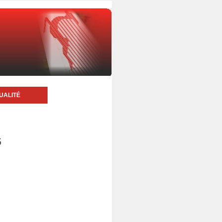
UALITÉ
5