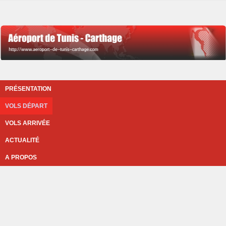
PRÉSENTATION
VOLS DÉPART
VOLS ARRIVÉE
ACTUALITÉ
A PROPOS