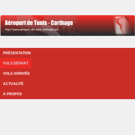
PRÉSENTATION
VOLS DÉPART
VOLS ARRIVÉE
ACTUALITÉ
A PROPOS