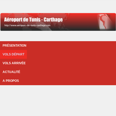
PRÉSENTATION
VOLS DÉPART
VOLS ARRIVÉE
ACTUALITÉ
A PROPOS