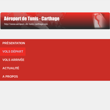
PRÉSENTATION
VOLS DÉPART
VOLS ARRIVÉE
ACTUALITÉ
A PROPOS