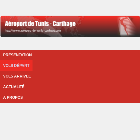
PRÉSENTATION
VOLS DÉPART
VOLS ARRIVÉE
ACTUALITÉ
A PROPOS