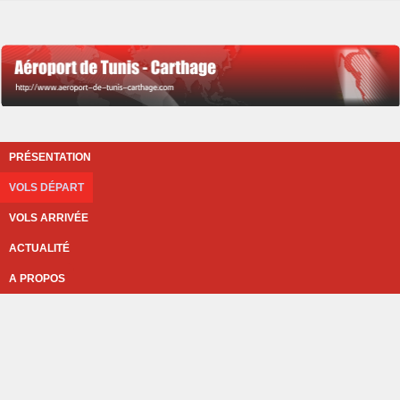
PRÉSENTATION
VOLS DÉPART
VOLS ARRIVÉE
ACTUALITÉ
A PROPOS