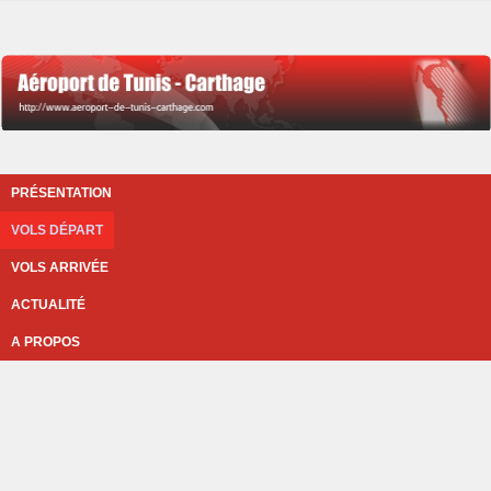
PRÉSENTATION
VOLS DÉPART
VOLS ARRIVÉE
ACTUALITÉ
A PROPOS